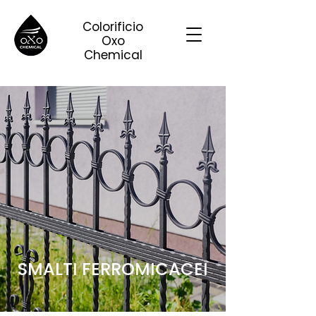
Colorificio
Oxo
Chemical
SMALTI FERROMICACEI