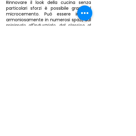
Rinnovare il look della cucina senza
particolari sforzi è possibile grazie al
microcemento. Può essere inserito
armoniosamente in numerosi spazi, dal
minimale all'industriale, dal classico al
rustico e allo scandinavo. Questa
soluzione è particolarmente adatta non
solo per il rivestimento di pavimenti di
cucine ma anche su piani cottura e top
cucina o in abbinamento tra di loro,
potendo essere applicata in molti colori
ed effetti personalizzabili. Resistente al
calore, agli urti e alla penetrazione di
acqua e oli.
Scopri di più